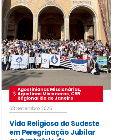
Agostinianas Missionárias
,
Agustinas Misioneras
,
CRB
Regional Rio de Janeiro
03 Setembro 2025
Vida Religiosa do Sudeste
em Peregrinação Jubilar