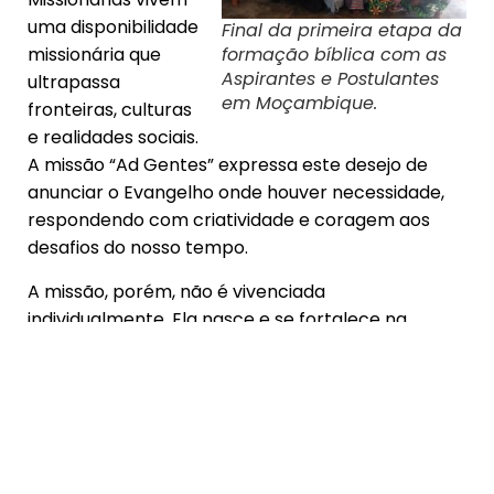
uma disponibilidade
Final da primeira etapa da
missionária que
formação bíblica com as
Aspirantes e Postulantes
ultrapassa
em Moçambique.
fronteiras, culturas
e realidades sociais.
A missão “Ad Gentes” expressa este desejo de
anunciar o Evangelho onde houver necessidade,
respondendo com criatividade e coragem aos
desafios do nosso tempo.
A missão, porém, não é vivenciada
individualmente. Ela nasce e se fortalece na
convivência fraterna em comunidade, onde a
oração, a partilha e a comunhão sustentam o
serviço apostólico.
Um itinerário de crescimento
e amadurecimento