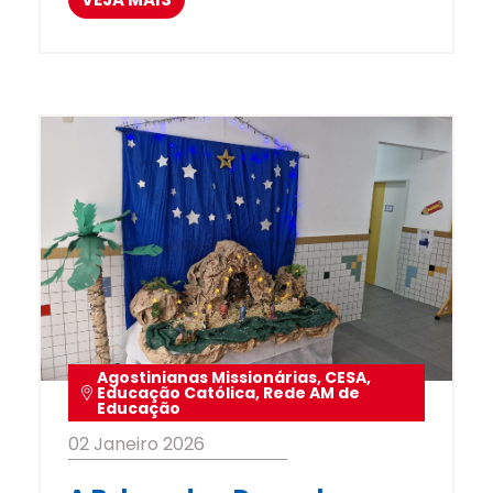
Agostinianas Missionárias
,
CESA
,
Educação Católica
,
Rede AM de
Educação
02 Janeiro 2026