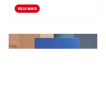
VEJA MAIS
Agostinianas Missionárias
,
CESA
,
Colégio Cristo Rei
,
Rede AM de
Educação
15 Abril 2025