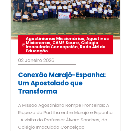
Agostinianas Missionárias
,
Agustinas
Misioneras
,
CAME Soure
,
Colegio
Imaculada Concepción
,
Rede AM de
Educação
02 Janeiro 2026
Conexão Marajó-Espanha:
Um Apostolado que
Transforma
A Missão Agostiniana Rompe Fronteiras: A
Riqueza da Partilha entre Marajó e Espanha
A visita do Professor Álvaro Sanches, do
Colégio Imaculada Conceição