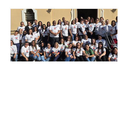
Agostinianas Missionárias
,
Agustinas
Misioneras
,
Colégio Santo Agostinho
,
FABRA
03 Setembro 2025
XVI Congresso Nacional da
FABRA Celebra 50 Anos com
o Tema “Santo Agostinho,