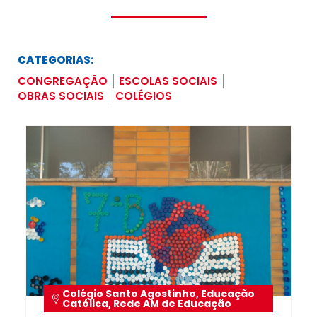
CATEGORIAS:
CONGREGAÇÃO
ESCOLAS SOCIAIS
OBRAS SOCIAIS
COLÉGIOS
Colégio Santo Agostinho
,
Educação
Católica
,
Rede AM de Educação