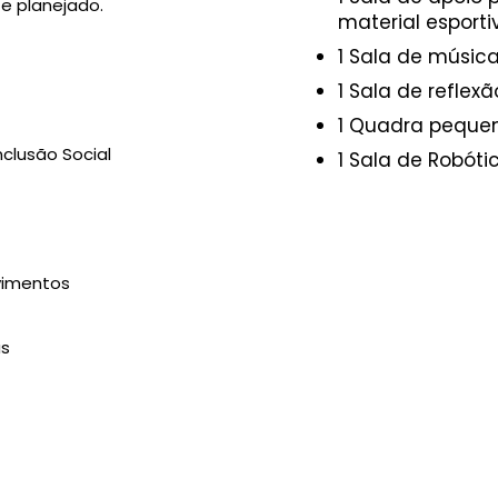
 e planejado.
material esporti
1 Sala de música
1 Sala de reflexã
1 Quadra peque
nclusão Social
1 Sala de Robóti
vimentos
as