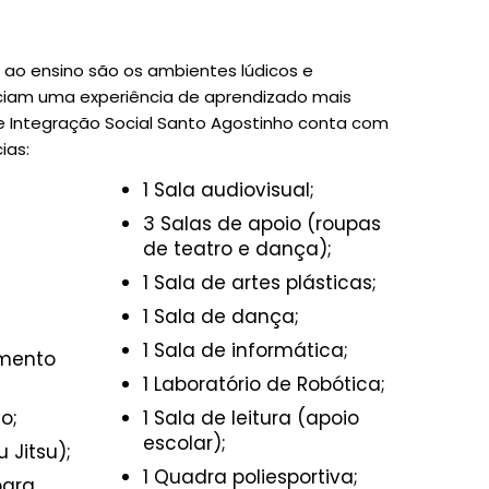
ao ensino são os ambientes lúdicos e
iciam uma experiência de aprendizado mais
 de Integração Social Santo Agostinho conta com
ias:
1 Sala audiovisual;
3 Salas de apoio (roupas
de teatro e dança);
1 Sala de artes plásticas;
1 Sala de dança;
1 Sala de informática;
imento
1 Laboratório de Robótica;
o;
1 Sala de leitura (apoio
escolar);
u Jitsu);
1 Quadra poliesportiva;
para