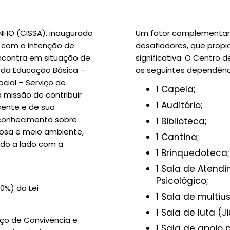
HO (CISSA), inaugurado
Um fator complementar 
l com a intenção de
desafiadores, que prop
ncontra em situação de
significativa. O Centro
 da Educação Básica –
as seguintes dependênc
ocial – Serviço de
1 Capela;
 missão de contribuir
1 Auditório;
cente e de sua
 conhecimento sobre
1 Biblioteca;
giosa e meio ambiente,
1 Cantina;
ado a lado com a
1 Brinquedoteca;
1 Sala de Atend
Psicológico;
0%) da Lei
1 Sala de multius
1 Sala de luta (Ji
iço de Convivência e
1 Sala de apoio 