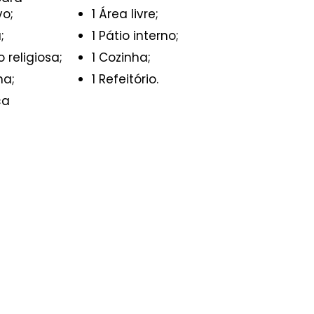
vo;
1 Área livre;
;
1 Pátio interno;
o religiosa;
1 Cozinha;
na;
1 Refeitório.
ca