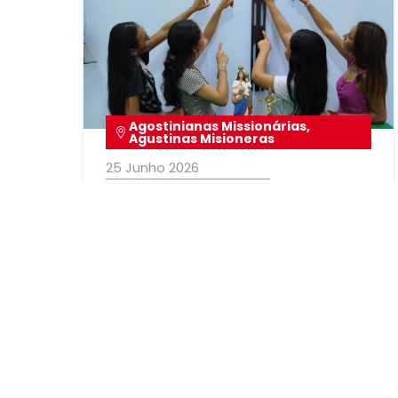
Agostinianas Missionárias
,
Agustinas Misioneras
25 Junho 2026
Um caminho para
corações inquietos:
conheça a formação das
Irmãs Agostinianas
Missionárias
Congregação acompanha jovens no
discernimento vocacional e oferece um
itinerário formativo que une fé, missão