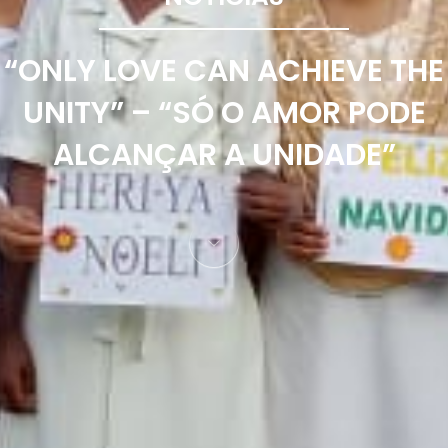
“ONLY LOVE CAN ACHIEVE THE
UNITY” – “SÓ O AMOR PODE
ALCANÇAR A UNIDADE”