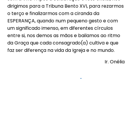
dirigimos para a Tribuna Bento XVI, para rezarmos
o terço e finalizarmos com a ciranda da
ESPERANÇA, quando num pequeno gesto e com
um significado imenso, em diferentes círculos
entre si, nos demos as mãos e bailamos ao ritmo
da Graça que cada consagrado(a) cultiva e que
faz ser diferença na vida da Igreja e no mundo.
Ir. Onélia
CATEGORIAS
CONGREGAÇÃO
,
Vocação
Agostinianas Missionárias
,
Agustinas
Misioneras
,
CRB Regional Rio de Janeiro
03/09/2025