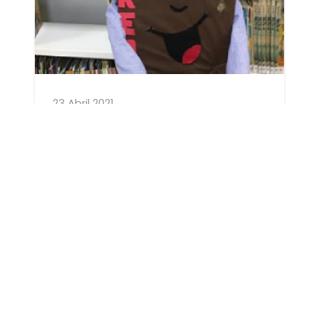
23 Abril 2021
Dia do Livro
Relato de Experiência O ato de ler é
desenvolvido na infância e o papel dos
familiares é fundamental para que os
pequenos tornem-se grandes
VEJA MAIS