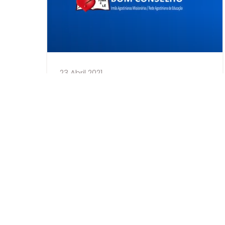
23 Abril 2021
Mensagem de gratidão do
Colégio N. S. do Bom
Conselho
Como parte integrante da trajetória de
100 anos da presença das Irmãs
Agostinianas Missionárias no Brasil, o
Colégio Nossa Senhora do Bom
Conselho nos
VEJA MAIS