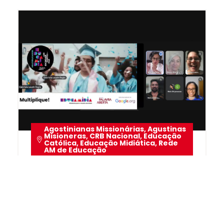
Agostinianas Missionárias
,
Agustinas
Misioneras
,
CRB Nacional
,
Educação
Católica
,
Educação Midiática
,
Rede
AM de Educação
03 Dezembro 2025
Certificação que Impulsiona
a Missão Educativa
Agostiniana