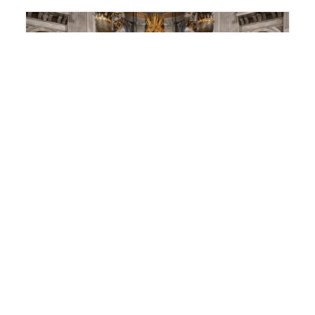
Agostinianas Missionárias
,
Agustinas
Misioneras
,
Educação Católica
,
Rede
AM de Educação
06 Novembro 2025
Educar o coração: novos
mapas da esperança
A carta do Papa Leão XIV inspira a missão