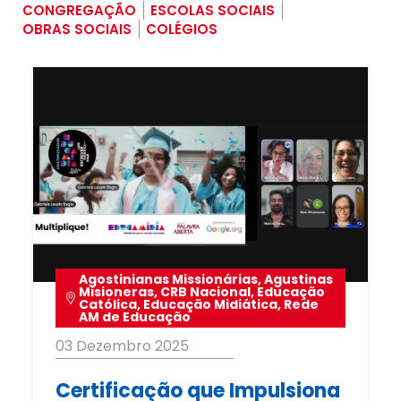
CONGREGAÇÃO
ESCOLAS SOCIAIS
OBRAS SOCIAIS
COLÉGIOS
Agostinianas Missionárias
,
Agustinas
Misioneras
,
CRB Nacional
,
Educação
Católica
,
Educação Midiática
,
Rede
AM de Educação
03 Dezembro 2025
Certificação que Impulsiona