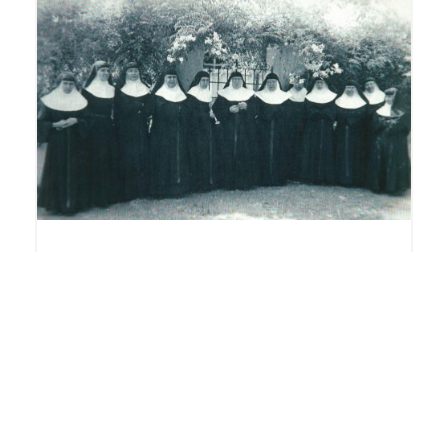
28 Abril 2021
História da AM no Brasil –
Catalão
Entrevista com Me. Rita Bretas, 1989,
Jundiaí. O Pe. Agostiniano Monsenhor
Francisco Inácio de Souza com a ajuda de