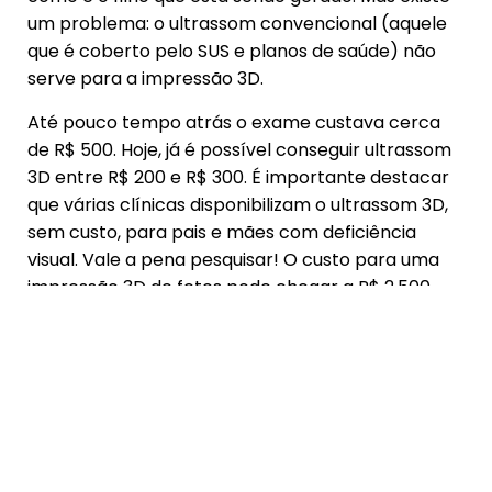
um problema: o ultrassom convencional (aquele
que é coberto pelo SUS e planos de saúde) não
serve para a impressão 3D.
Até pouco tempo atrás o exame custava cerca
de R$ 500. Hoje, já é possível conseguir ultrassom
3D entre R$ 200 e R$ 300. É importante destacar
que várias clínicas disponibilizam o ultrassom 3D,
sem custo, para pais e mães com deficiência
visual. Vale a pena pesquisar! O custo para uma
impressão 3D de fetos pode chegar a R$ 2.500,
dependendo da semana de gestação e, claro, do
tamanho do feto.
Até a 16ª semana de gestação é possível imprimir
o corpo fetal inteiro com mais facilidade, por
causa do tamanho. Após esse período, algumas
pessoas optam apenas pela impressão facial do