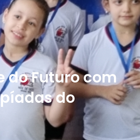
 e do Futuro com
mpíadas do