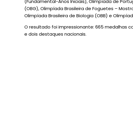
(Fundamental-Anos Iniciais), Olimpíada de Portu
(OBG), Olimpíada Brasileira de Foguetes – Mostr
Olimpíada Brasileira de Biologia (OBB) e Olimpíada
O resultado foi impressionante: 665 medalhas c
e dois destaques nacionais.
Por trás deste sucesso está
apoio, incentivo e acompan
fundamentais para que os e
alcancem o melhor de seu pot
estudante fortalece este pr
acadêmicos e emocionais.
As Olimpíadas do Conhecime
competição: são um marco de reconhecimento do
dos estudantes brasileiros.
Com a Rede Agostiniana Missionária, esse co
continua a transformar vidas e construir um futu