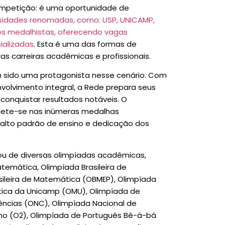
ompetição: é uma oportunidade de
sidades renomadas, como: USP, UNICAMP,
os medalhistas, oferecendo vagas
ializadas
. Esta é uma das formas de
as carreiras acadêmicas e profissionais.
m sido uma protagonista nesse cenário. Com
volvimento integral, a Rede prepara seus
 conquistar resultados notáveis. O
lete-se nas inúmeras medalhas
 alto padrão de ensino e dedicação dos
pou de diversas olimpíadas acadêmicas,
temática, Olimpíada Brasileira de
sileira de Matemática (OBMEP), Olimpíada
ática da Unicamp (OMU), Olimpíada de
ências (ONC), Olimpíada Nacional de
eano (O2), Olimpíada de Português Bê-á-bá