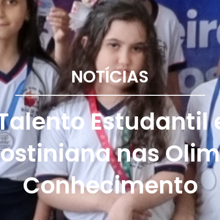
NOTÍCIAS
alento Estudantil
ostiniana nas Oli
Conhecimento