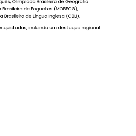
guês, Olimpíada Brasileira de Geografia
a Brasileira de Foguetes (MOBFOG),
 Brasileira de Língua Inglesa (OBLI).
onquistadas, incluindo um destaque regional
 também o papel essencial das famílias. O
hamento dos pais e responsáveis são
studantes desenvolvam sua confiança e
encial. A parceria entre escola, família e
ocesso e potencializa os resultados
nto são, portanto, mais do que uma
 esforço, da inteligência e da dedicação
mpromisso com a formação acadêmica
ro de excelência.