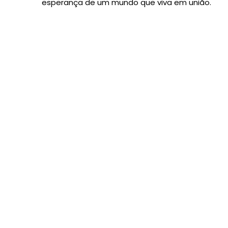
esperança de um mundo que viva em união.
CATEGORIAS
ESCOLA EM PASTORAL
,
ESCOLAS 
CISSA
,
Educação Católica
,
Rede AM de Educ
Fotos