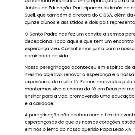
da Semana Eucarística em preparação para a sol
Jubileu da Educação. Participaram as Irmãs da c
Sueli, que também é diretora do CISSA, além da
quinze alunos e assistidos e dois pais represen
O Santo Padre nos fez um convite a sermos per
decepciona. Todo aquele que tem um encontro c
esperança viva. Caminhemos junto com o nosso 
caminhada da vida.
Nossa peregrinação aconteceu em espírito de a
mesmo objetivo: renovar a esperança e a nossa
experiência de muita fé. Fomos motivados pelo 
mantermos viva a chama da fé em Deus por mei
ensinar para a vida, promovendo uma educação 
e a caridade.
A peregrinação não acabou com o fim do evento,
esperançosos de que os nossos corações estão 
em nós o lema do nosso querido Papa Leão XIV: 