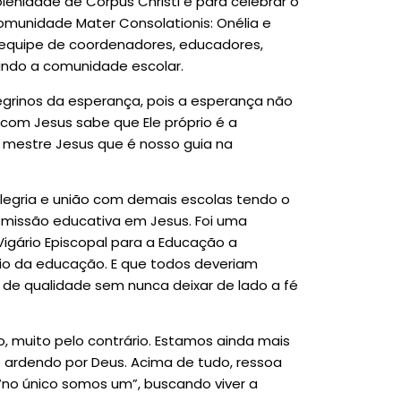
enidade de Corpus Christi e para celebrar o
omunidade Mater Consolationis: Onélia e
 equipe de coordenadores, educadores,
tando a comunidade escolar.
egrinos da esperança, pois a esperança não
om Jesus sabe que Ele próprio é a
mestre Jesus que é nosso guia na
legria e união com demais escolas tendo o
 missão educativa em Jesus. Foi uma
Vigário Episcopal para a Educação a
o da educação. E que todos deveriam
de qualidade sem nunca deixar de lado a fé
 muito pelo contrário. Estamos ainda mais
ardendo por Deus. Acima de tudo, ressoa
“no único somos um”, buscando viver a